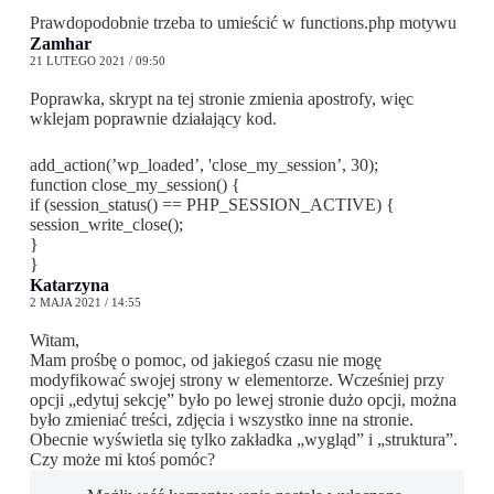
Prawdopodobnie trzeba to umieścić w functions.php motywu
Zamhar
21 LUTEGO 2021 / 09:50
Poprawka, skrypt na tej stronie zmienia apostrofy, więc
wklejam poprawnie działający kod.
add_action(’wp_loaded’, 'close_my_session’, 30);
function close_my_session() {
if (session_status() == PHP_SESSION_ACTIVE) {
session_write_close();
}
}
Katarzyna
2 MAJA 2021 / 14:55
Witam,
Mam prośbę o pomoc, od jakiegoś czasu nie mogę
modyfikować swojej strony w elementorze. Wcześniej przy
opcji „edytuj sekcję” było po lewej stronie dużo opcji, można
było zmieniać treści, zdjęcia i wszystko inne na stronie.
Obecnie wyświetla się tylko zakładka „wygląd” i „struktura”.
Czy może mi ktoś pomóc?