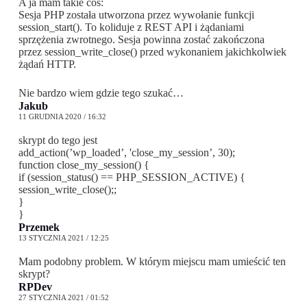
A ja mam takie coś:
Sesja PHP została utworzona przez wywołanie funkcji
session_start(). To koliduje z REST API i żądaniami
sprzężenia zwrotnego. Sesja powinna zostać zakończona
przez session_write_close() przed wykonaniem jakichkolwiek
żądań HTTP.
Nie bardzo wiem gdzie tego szukać…
Jakub
11 GRUDNIA 2020 / 16:32
skrypt do tego jest
add_action(’wp_loaded’, 'close_my_session’, 30);
function close_my_session() {
if (session_status() == PHP_SESSION_ACTIVE) {
session_write_close();;
}
}
Przemek
13 STYCZNIA 2021 / 12:25
Mam podobny problem. W którym miejscu mam umieścić ten
skrypt?
RPDev
27 STYCZNIA 2021 / 01:52