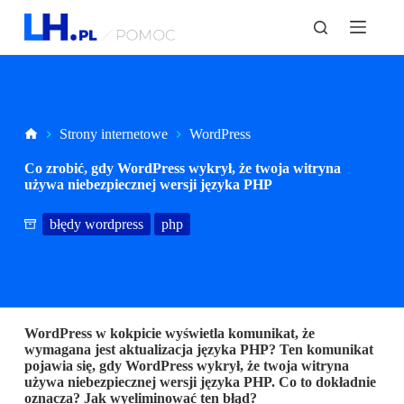
P
r
z
e
j
d
ź
d
Strona
Strony internetowe
WordPress
o
główna
t
Co zrobić, gdy WordPress wykrył, że twoja witryna
r
używa niebezpiecznej wersji języka PHP
e
ś
błędy wordpress
php
c
i
WordPress w kokpicie wyświetla komunikat, że
wymagana jest aktualizacja języka PHP? Ten komunikat
pojawia się, gdy WordPress wykrył, że twoja witryna
używa niebezpiecznej wersji języka PHP. Co to dokładnie
oznacza? Jak wyeliminować ten błąd?