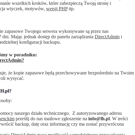
nanie wszelkich kroków, które zabezpieczą Twoją stronę i
izacja wtyczek, motywów,
wersji PHP
itp.
opie zapasowe Twojego serwera wykonywane są przez nas
 dni. Mając jednak dostęp do panelu zarządzania
DirectAdmin
i
odzielnej konfiguracji backupu.
iśmy w poradniku:
irectAdmin?
uje, że kopie zapasowe będą przechowywane bezpośrednio na Twoim
woli wysycać.
LH.pl?
osoby:
pomocy naszego działu technicznego. Z autoryzowanego adresu
nenckim
prześlij do nas mailowe zgłoszenie na
info@lh.pl
. W treści
ywrócić backup, datę oraz informację czy ma zostać przywrócona
ządzania DirectAdmin masz możliwość samodzielnego przywrócenia