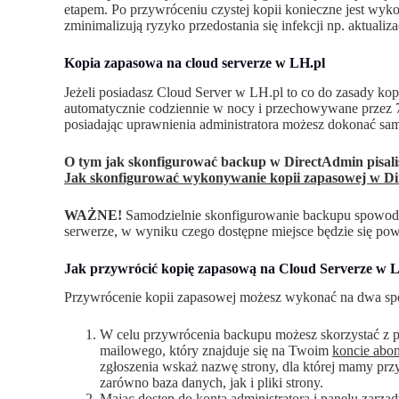
etapem. Po przywróceniu czystej kopii konieczne jest wyko
zminimalizują ryzyko przedostania się infekcji np. aktual
Kopia zapasowa na cloud serverze w LH.pl
Jeżeli posiadasz Cloud Server w LH.pl to co do zasady k
automatycznie codziennie w nocy i przechowywane przez 7
posiadając uprawnienia administratora możesz dokonać sam
O tym jak skonfigurować backup w DirectAdmin pisal
Jak skonfigurować wykonywanie kopii zapasowej w D
WAŻNE!
Samodzielnie skonfigurowanie backupu spowod
serwerze, w wyniku czego dostępne miejsce będzie się po
Jak przywrócić kopię zapasową na Cloud Serverze w 
Przywrócenie kopii zapasowej możesz wykonać na dwa sp
W celu przywrócenia backupu możesz skorzystać z 
mailowego, który znajduje się na Twoim
koncie abo
zgłoszenia wskaż nazwę strony, dla której mamy prz
zarówno baza danych, jak i pliki strony.
Mając dostęp do konta administratora i panelu zar