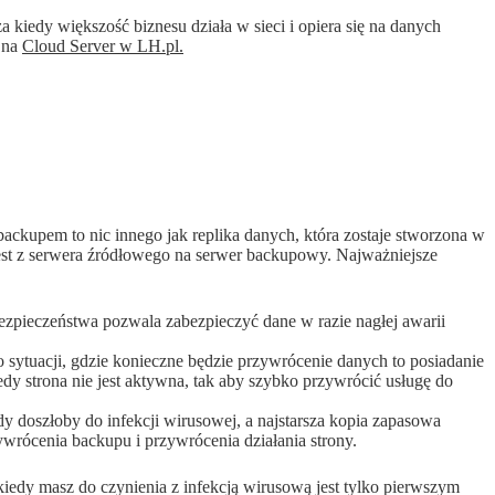
a kiedy większość biznesu działa w sieci i opiera się na danych
a na
Cloud Server w LH.pl.
ackupem to nic innego jak replika danych, która zostaje stworzona w
est z serwera źródłowego na serwer backupowy. Najważniejsze
ezpieczeństwa pozwala zabezpieczyć dane w razie nagłej awarii
o sytuacji, gdzie konieczne będzie przywrócenie danych to posiadanie
edy strona nie jest aktywna, tak aby szybko przywrócić usługę do
y doszłoby do infekcji wirusowej, a najstarsza kopia zapasowa
zywrócenia backupu i przywrócenia działania strony.
iedy masz do czynienia z infekcją wirusową jest tylko pierwszym