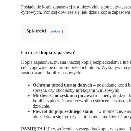
Posiadanie kopii zapasowej jest niezwykle istotne, zwłaszcz
cyfrowych. Poniżej dowiesz się, jak działa kopia zapasow
Spis treści
pokaż
Co to jest kopia zapasowa?
Kopia zapasowa, zwana inaczej kopią bezpieczeństwa lub b
celu zapewnienie ochrony przed ich utratą. Wykonywana j
zastosowania kopii zapasowych:
Ochrona przed utratą danych
– posiadanie kopii b
sprzętu, czy chociażby
infekcjami wirusowymi
.
Możliwość odzyskania po awarii
– kiedy dojdzie d
kopii bezpieczeństwa pozwoli na skrócenie czasu, ki
działania.
Powrót do poprzedniego stanu
– w momencie, kied
okazałabym się być czysta, to istnieje możliwość pr
PAMIĘTAJ!
Przywrócenie czystego backupu, w sytuacji k