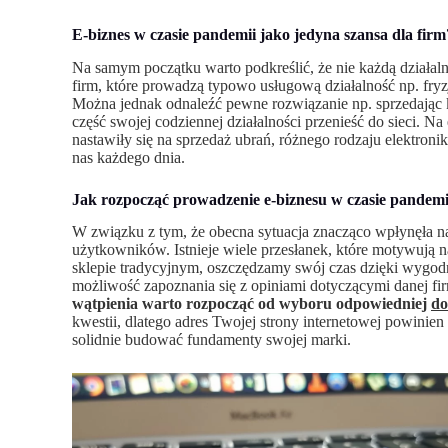
E-biznes w czasie pandemii jako jedyna szansa dla firm
Na samym początku warto podkreślić, że nie każdą działal
firm, które prowadzą typowo usługową działalność np. fryzj
Można jednak odnaleźć pewne rozwiązanie np. sprzedając kos
część swojej codziennej działalności przenieść do sieci. N
nastawiły się na sprzedaż ubrań, różnego rodzaju elektron
nas każdego dnia.
Jak rozpocząć prowadzenie e-biznesu w czasie pandemi
W związku z tym, że obecna sytuacja znacząco wpłynęła n
użytkowników. Istnieje wiele przesłanek, które motywują 
sklepie tradycyjnym, oszczędzamy swój czas dzięki wygod
możliwość zapoznania się z opiniami dotyczącymi danej f
wątpienia warto rozpocząć od wyboru odpowiedniej
d
kwestii, dlatego adres Twojej strony internetowej powinie
solidnie budować fundamenty swojej marki.