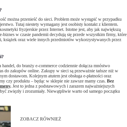
?
ność można przenieść do sieci. Problem może wystąpić w przypadku
erstwo. Tutaj niestety wymagany jest osobisty kontakt z klientem.
metyki fryzjerskie przez Internet. Istotne jest, aby jak największą
a e-biznes w czasie pandemii decydują się przede wszystkim firmy, które
iki, książek oraz wiele innych przedmiotów wykorzystywanych przez
i?
a handel, do branży e-commerce codziennie dołącza mnóstwo
nas do zakupów online. Zakupy w sieci są przeważnie tańsze niż w
nym dostawom. Kolejnym atutem jest obsługa e-płatności oraz
irmy czy produktu – będąc w sklepie nie zawsze mamy czas.
Bez
omeny
.
Jest to jedna z podstawowych i zarazem najważniejszych
n być zwięzły i zrozumiały. Niewątpliwie warto od samego początku
ZOBACZ RÓWNIEŻ