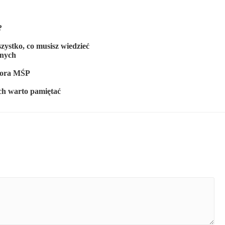
?
zystko, co musisz wiedzieć
wnych
ktora MŚP
ch warto pamiętać