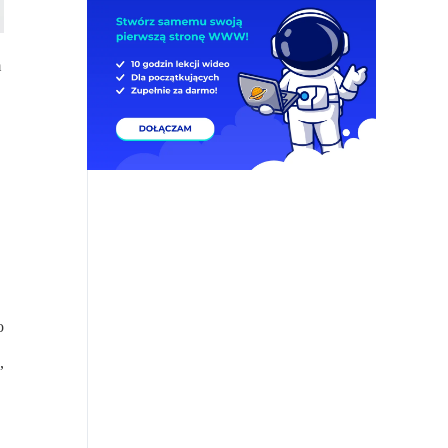
m
o
,