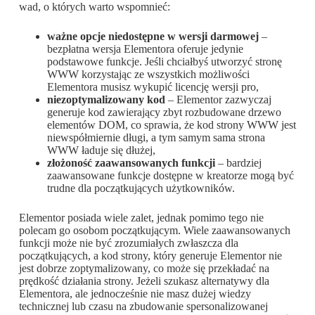
wad, o których warto wspomnieć:
ważne opcje niedostępne w wersji darmowej
–
bezpłatna wersja Elementora oferuje jedynie
podstawowe funkcje. Jeśli chciałbyś utworzyć stronę
WWW korzystając ze wszystkich możliwości
Elementora musisz wykupić licencję wersji pro,
niezoptymalizowany kod
– Elementor zazwyczaj
generuje kod zawierający zbyt rozbudowane drzewo
elementów DOM, co sprawia, że kod strony WWW jest
niewspółmiernie długi, a tym samym sama strona
WWW ładuje się dłużej,
złożoność zaawansowanych funkcji
– bardziej
zaawansowane funkcje dostępne w kreatorze mogą być
trudne dla początkujących użytkowników.
Elementor posiada wiele zalet, jednak pomimo tego nie
polecam go osobom początkującym. Wiele zaawansowanych
funkcji może nie być zrozumiałych zwłaszcza dla
początkujących, a kod strony, który generuje Elementor nie
jest dobrze zoptymalizowany, co może się przekładać na
prędkość działania strony. Jeżeli szukasz alternatywy dla
Elementora, ale jednocześnie nie masz dużej wiedzy
technicznej lub czasu na zbudowanie spersonalizowanej