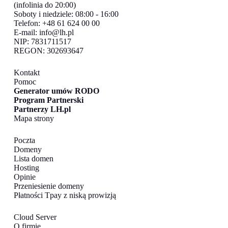
(infolinia do 20:00)
Soboty i niedziele: 08:00 - 16:00
Telefon: +48 61 624 00 00
E-mail:
info@lh.pl
NIP: 7831711517
REGON: 302693647
Kontakt
Pomoc
Generator umów RODO
Program Partnerski
Partnerzy LH.pl
Mapa strony
Poczta
Domeny
Lista domen
Hosting
Opinie
Przeniesienie domeny
Płatności Tpay z niską prowizją
Cloud Server
O firmie