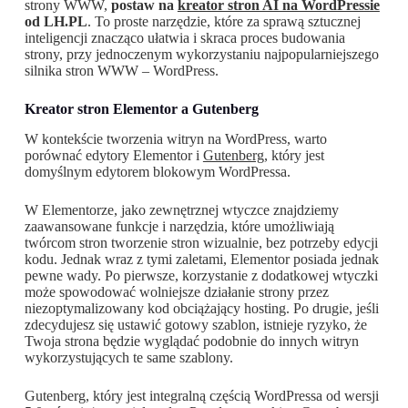
strony WWW,
postaw na
kreator stron AI na WordPressie
od LH.PL
. To proste narzędzie, które za sprawą sztucznej
inteligencji znacząco ułatwia i skraca proces budowania
strony, przy jednoczenym wykorzystaniu najpopularniejszego
silnika stron WWW – WordPress.
Kreator stron Elementor a Gutenberg
W kontekście tworzenia witryn na WordPress, warto
porównać edytory Elementor i
Gutenberg
, który jest
domyślnym edytorem blokowym WordPressa.
W Elementorze, jako zewnętrznej wtyczce znajdziemy
zaawansowane funkcje i narzędzia, które umożliwiają
twórcom stron tworzenie stron wizualnie, bez potrzeby edycji
kodu. Jednak wraz z tymi zaletami, Elementor posiada jednak
pewne wady. Po pierwsze, korzystanie z dodatkowej wtyczki
może spowodować wolniejsze działanie strony przez
niezoptymalizowany kod obciążający hosting. Po drugie, jeśli
zdecydujesz się ustawić gotowy szablon, istnieje ryzyko, że
Twoja strona będzie wyglądać podobnie do innych witryn
wykorzystujących te same szablony.
Gutenberg, który jest integralną częścią WordPressa od wersji