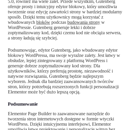
5.0, również ma wiele zalet. Przede wszystkim, Gutenberg
oferuje prosty i intuicyjny edytor blokowy, który umożliwia
tworzenie oraz edycję zawartości strony w bardziej modularny
sposób. Dzięki temu użytkownicy mogą korzystać z
wbudowanych
bloków
podczas
budowania strony
w
WordPressie. Gutenberg generuje lekki i dobrze
zoptymalizowany kod, dzięki czemu kod nie obciąża serwera,
a strony ładują się szybciej.
Podsumowując, edytor Gutenberg, jako wbudowany edytor
blokowy WordPressa, ma swoje wyraźne zalety. Jest łatwy w
obsłudze, lepiej zintegrowany z platformą WordPress i
generuje dobrze zoptymalizowany kod strony. Dla
użytkowników, którzy preferują prostotę, niezawodność i
natywne rozwiązania, Gutenberg będzie najlepszym
wyborem. Jednak dla bardziej zaawansowanych twórców
stron, którzy potrzebują rozszerzonych funkcji personalizacji
Elementor może być dużo lepszą opcją.
Podsumowanie
Elementor Page Builder to zaawansowane narzędzie do
tworzenia stron internetowych dostępne w formie wtyczki
WordPress. Dzięki intuicyjnemu interfejsowi, Elementor
umożliwia łatwe projektowanie i personalizację witryn bez