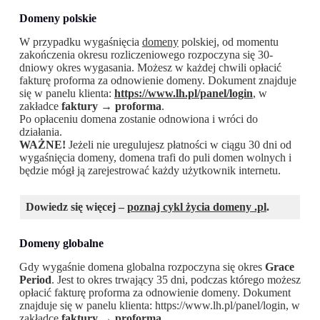
Domeny polskie
W przypadku wygaśnięcia
domeny
polskiej, od momentu
zakończenia okresu rozliczeniowego rozpoczyna się 30-
dniowy okres wygasania. Możesz w każdej chwili opłacić
fakturę proforma za odnowienie domeny. Dokument znajduje
się w panelu klienta:
https://www.lh.pl/panel/login
, w
zakładce
faktury → proforma
.
Po opłaceniu domena zostanie odnowiona i wróci do
działania.
WAŻNE!
Jeżeli nie uregulujesz płatności w ciągu 30 dni od
wygaśnięcia domeny, domena trafi do puli domen wolnych i
będzie mógł ją zarejestrować każdy użytkownik internetu.
Dowiedz się więcej –
poznaj cykl życia domeny .pl
.
Domeny globalne
Gdy wygaśnie domena globalna rozpoczyna się okres
Grace
Period
. Jest to okres trwający 35 dni, podczas którego możesz
opłacić fakturę proforma za odnowienie domeny. Dokument
znajduje się w panelu klienta: https://www.lh.pl/panel/login, w
zakładce
faktury → proforma
.