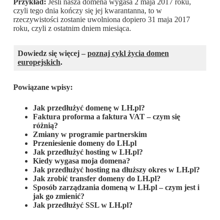
Przykład:
Jeśli nasza domena wygasa 2 maja 2017 roku,
czyli tego dnia kończy się jej kwarantanna, to w
rzeczywistości zostanie uwolniona dopiero 31 maja 2017
roku, czyli z ostatnim dniem miesiąca.
Dowiedz się więcej –
poznaj cykl życia domen
europejskich
.
Powiązane wpisy:
Jak przedłużyć domenę w LH.pl?
Faktura proforma a faktura VAT – czym się
różnią?
Zmiany w programie partnerskim
Przeniesienie domeny do LH.pl
Jak przedłużyć hosting w LH.pl?
Kiedy wygasa moja domena?
Jak przedłużyć hosting na dłuższy okres w LH.pl?
Jak zrobić transfer domeny do LH.pl?
Sposób zarządzania domeną w LH.pl – czym jest i
jak go zmienić?
Jak przedłużyć SSL w LH.pl?