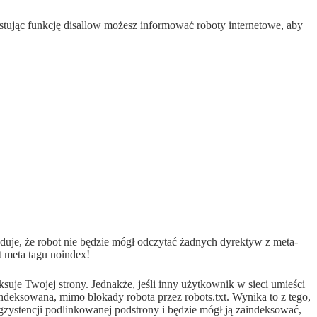
tując funkcję disallow możesz informować roboty internetowe, aby
oduje, że robot nie będzie mógł odczytać żadnych dyrektyw z meta-
 meta tagu noindex!
uje Twojej strony. Jednakże, jeśli inny użytkownik w sieci umieści
zaindeksowana, mimo blokady robota przez robots.txt. Wynika to z tego,
gzystencji podlinkowanej podstrony i będzie mógł ją zaindeksować,