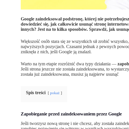
Google zaindeksował podstronę, której nie potrzebujes
dowiedzieć się, jak całkowicie usunąć stronę internetow
innych? Jest na to kilka sposobów.
Sprawdź, jak usunąć
Większość osób stara się ze wszystkich sił zrobić wszystk
najwyższych pozycjach. Czasami jednak z pewnych powodó
zniknęła z nich, jeśli Google ją znalazł.
Warto na tym etapie rozróżnić
dwa typy działania —
zapob
Jeśli strona jeszcze nie została zaindeksowana, to wystarcz
została już zaindeksowana, musisz ją najpierw usunąć
Spis treści
pokaż
Zapobieganie przed zaindeksowaniem przez Google
Jeśli tworzysz nową stronę i nie chcesz, aby została zain
zapobiec pojawieniu się witryny w wynikach wyszukiwania 