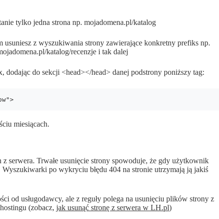
anie tylko jedna strona np. mojadomena.pl/katalog
usuniesz z wyszukiwania strony zawierające konkretny prefiks np.
jadomena.pl/katalog/recenzje i tak dalej
ex, dodając do sekcji <head></head> danej podstrony poniższy tag:
ow">
ciu miesiącach.
h z serwera. Trwałe usunięcie strony spowoduje, że gdy użytkownik
. Wyszukiwarki po wykryciu błędu 404 na stronie utrzymają ją jakiś
ści od usługodawcy, ale z reguły polega na usunięciu plików strony z
hostingu (zobacz,
jak usunąć stronę z serwera w LH.pl
)