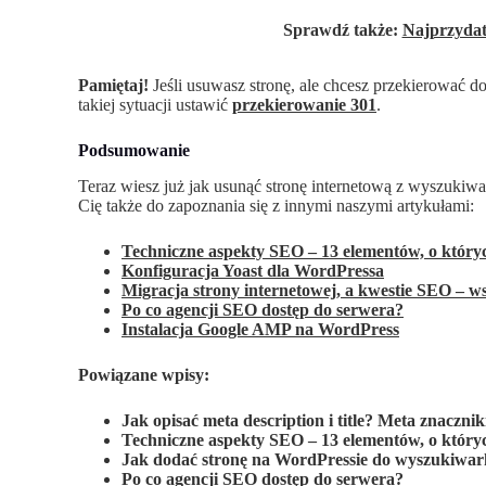
Sprawdź także:
Najprzydat
Pamiętaj!
Jeśli usuwasz stronę, ale chcesz przekierować 
takiej sytuacji ustawić
przekierowanie 301
.
Podsumowanie
Teraz wiesz już jak usunąć stronę internetową z wyszukiwa
Cię także do zapoznania się z innymi naszymi artykułami:
Techniczne aspekty SEO – 13 elementów, o który
Konfiguracja Yoast dla WordPressa
Migracja strony internetowej, a kwestie SEO – ws
Po co agencji SEO dostęp do serwera?
Instalacja Google AMP na WordPress
Powiązane wpisy:
Jak opisać meta description i title? Meta znaczni
Techniczne aspekty SEO – 13 elementów, o który
Jak dodać stronę na WordPressie do wyszukiwar
Po co agencji SEO dostęp do serwera?