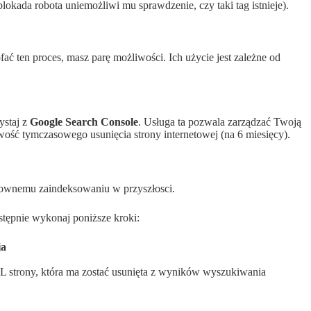
blokada robota uniemożliwi mu sprawdzenie, czy taki tag istnieje).
fać ten proces, masz parę możliwości. Ich użycie jest zależne od
ystaj z
Google Search Console
. Usługa ta pozwala zarządzać Twoją
wość tymczasowego usunięcia strony internetowej (na 6 miesięcy).
nownemu zaindeksowaniu w przyszłosci.
astępnie wykonaj poniższe kroki:
ia
RL strony, która ma zostać usunięta z wyników wyszukiwania