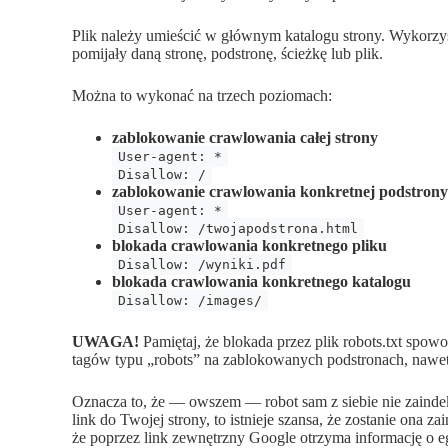
Plik należy umieścić w głównym katalogu strony. Wykorzys
pomijały daną stronę, podstronę, ścieżkę lub plik.
Można to wykonać na trzech poziomach:
zablokowanie crawlowania całej strony
User-agent: *
Disallow: /
zablokowanie crawlowania konkretnej podstrony
User-agent: *
Disallow: /twojapodstrona.html
blokada crawlowania konkretnego pliku
Disallow: /wyniki.pdf
blokada crawlowania konkretnego katalogu
Disallow: /images/
UWAGA!
Pamiętaj, że blokada przez plik robots.txt spow
tagów typu „robots” na zablokowanych podstronach, nawet
Oznacza to, że — owszem — robot sam z siebie nie zaindeks
link do Twojej strony, to istnieje szansa, że zostanie ona 
że poprzez link zewnętrzny Google otrzyma informację o e