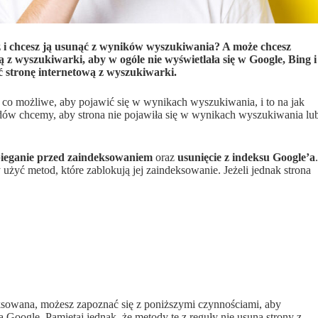
z i chcesz ją usunąć z wyników wyszukiwania? A może chcesz
ą z wyszukiwarki, aby w ogóle nie wyświetlała się w Google, Bing i
 stronę internetową z wyszukiwarki.
o, co możliwe, aby pojawić się w wynikach wyszukiwania, i to na jak
w chcemy, aby strona nie pojawiła się w wynikach wyszukiwania lu
ieganie przed zaindeksowaniem
oraz
usunięcie z indeksu Google’a
.
y użyć metod, które zablokują jej zaindeksowanie. Jeżeli jednak strona
deksowana, możesz zapoznać się z poniższymi czynnościami, aby
Google. Pamiętaj jednak, że metody te z reguły nie usuną strony z