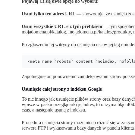
Pojawią Ci się dwie opcje do wyboru:
Usuń tylko ten adres URL
— spowoduje, że usunięta zost
Usuń wszystkie URL-e z tym prefiksem
— tym sposobem 
mojadomena.pl/katalog, mojadomena.pl/katalog/produkty, mo
Po zgłoszeniu tej witryny do usunięcia ustaw jej tag noind
<meta name="robots" content="noindex, nofoll
Zapobiegnie on ponownemu zaindeksowaniu strony po sześ
Usunięcie całej strony z indeksu Google
To nic innego jak usunięcie plików strony oraz bazy danyc
wpisze w pasku przeglądarki jej adres, to otrzyma błąd 404
czas, a następnie usuną z indeksu.
Procedura usunięcia strony może nieco różnić się w zależno
serwera FTP i wykasowaniu bazy danych w panelu klienta 