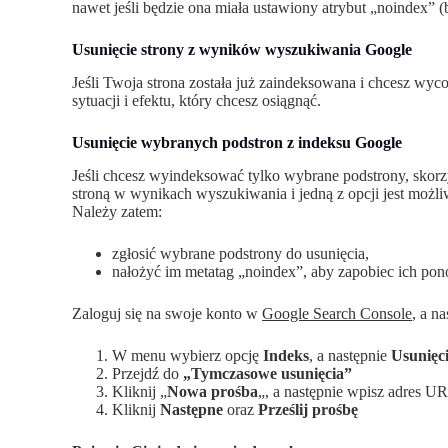
nawet jeśli będzie ona miała ustawiony atrybut „noindex” (
Usunięcie strony z wyników wyszukiwania Google
Jeśli Twoja strona została już zaindeksowana i chcesz wyco
sytuacji i efektu, który chcesz osiągnąć.
Usunięcie wybranych podstron z indeksu Google
Jeśli chcesz wyindeksować tylko wybrane podstrony, skorz
stroną w wynikach wyszukiwania i jedną z opcji jest możli
Należy zatem:
zgłosić wybrane podstrony do usunięcia,
nałożyć im metatag „noindex”, aby zapobiec ich po
Zaloguj się na swoje konto w
Google Search Console
, a n
W menu wybierz opcję
Indeks
, a następnie
Usunięc
Przejdź do
„Tymczasowe usunięcia”
Kliknij „
Nowa prośba
„, a następnie wpisz adres U
Kliknij
Następne
oraz
Prześlij prośbę