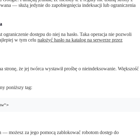
wana — służą jedynie do zapobiegnięcia indeksacji lub ograniczenia
a
st ograniczenie dostępu do niej na hasło. Taka operacja nie pozwoli
ajlepiej w tym celu
nałożyć hasło na katalog na serwerze przez
na stronę, że jej twórca wystawił prośbę o nieindeksowanie. Większość
ny poniższy tag:
ow">
ych — możesz za jego pomocą zablokować robotom dostęp do