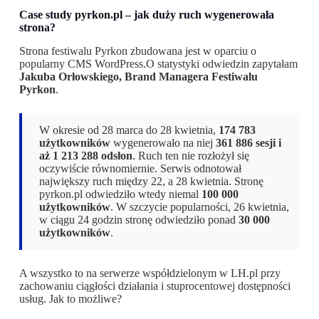
Case study pyrkon.pl – jak duży ruch wygenerowała
strona?
Strona festiwalu Pyrkon zbudowana jest w oparciu o
popularny CMS WordPress.O statystyki odwiedzin zapytałam
Jakuba Orłowskiego, Brand Managera Festiwalu
Pyrkon
.
W okresie od 28 marca do 28 kwietnia,
174 783
użytkowników
wygenerowało na niej
361 886 sesji i
aż 1 213 288 odsłon
. Ruch ten nie rozłożył się
oczywiście równomiernie. Serwis odnotował
największy ruch między 22, a 28 kwietnia. Stronę
pyrkon.pl odwiedziło wtedy niemal
100 000
użytkowników
. W szczycie popularności, 26 kwietnia,
w ciągu 24 godzin stronę odwiedziło ponad
30 000
użytkowników
.
A wszystko to na serwerze współdzielonym w LH.pl przy
zachowaniu ciągłości działania i stuprocentowej dostępności
usług.
Jak to możliwe?