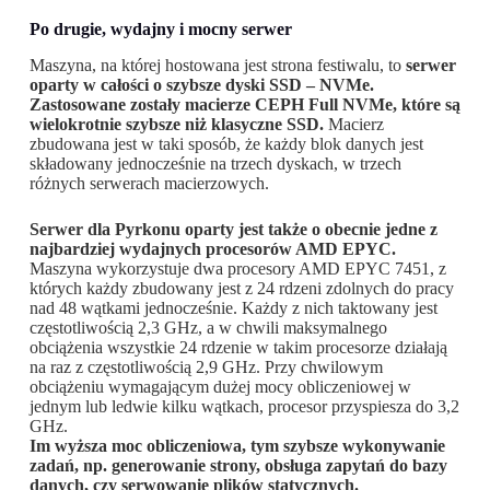
Po drugie, wydajny i mocny serwer
Maszyna, na której hostowana jest strona festiwalu, to
serwer
oparty w całości o szybsze dyski SSD – NVMe.
Zastosowane zostały macierze CEPH Full NVMe, które są
wielokrotnie szybsze niż klasyczne SSD.
Macierz
zbudowana jest w taki sposób, że każdy blok danych jest
składowany jednocześnie na trzech dyskach, w trzech
różnych serwerach macierzowych.
Serwer dla Pyrkonu oparty jest także o obecnie jedne z
najbardziej wydajnych procesorów AMD EPYC.
Maszyna wykorzystuje dwa procesory AMD EPYC 7451, z
których każdy zbudowany jest z 24 rdzeni zdolnych do pracy
nad 48 wątkami jednocześnie. Każdy z nich taktowany jest
częstotliwością 2,3 GHz, a w chwili maksymalnego
obciążenia wszystkie 24 rdzenie w takim procesorze działają
na raz z częstotliwością 2,9 GHz. Przy chwilowym
obciążeniu wymagającym dużej mocy obliczeniowej w
jednym lub ledwie kilku wątkach, procesor przyspiesza do 3,2
GHz.
Im wyższa moc obliczeniowa, tym szybsze wykonywanie
zadań, np. generowanie strony, obsługa zapytań do bazy
danych, czy serwowanie plików statycznych.