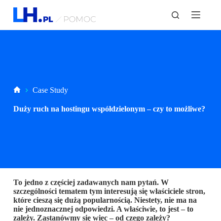
P
r
z
e
j
d
ź
d
o
t
Strona
Case Study
r
główna
e
Duży ruch na hostingu współdzielonym – czy to możliwe?
ś
c
i
To jedno z częściej zadawanych nam pytań. W
szczególności tematem tym interesują się właściciele stron,
które cieszą się dużą popularnością. Niestety, nie ma na
nie jednoznacznej odpowiedzi. A właściwie, to jest – to
zależy. Zastanówmy się więc – od czego zależy?