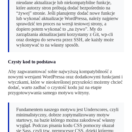
nieudane aktualizacje lub niekompatybilne funkcje,
które autorzy stron próbują dodać bezpośrednio na
“żywej” stronie. Jeśli planujemy dodać nowe funkcje
lub wykonać aktualizacje WordPressa, należy najpierw
sprawdzić ten proces na wersji testowej strony, a
dopiero potem wykonać to „na żywo”. My do
zarządzania aktualizacjami korzystamy z Git, wp-cli
oraz dostępu do serwera przez SSH, ale każdy może
wykonywać to na własny sposób.
Czysty kod to podstawa
Aby zagwarantować sobie najwyższą kompatybilność z
nowymi wersjami WordPressa oraz dodatkowymi funkcjami i
wtyczkami, które w nieokreślonej przyszłości możemy chcieć
dodać, warto zadbać o czystość kodu już na etapie
przygotowywania samego motywu witryny.
Fundamentem naszego motywu jest Underscores, czyli
minimalistyczny, dobrze zoptymalizowany motyw
startowy, na bazie którego można zakodować własny
wygląd. Podczas pisania kodu CSS pomocny okazał
się Sass, czyli tzw. preprocesor CSS, dzięki któremu