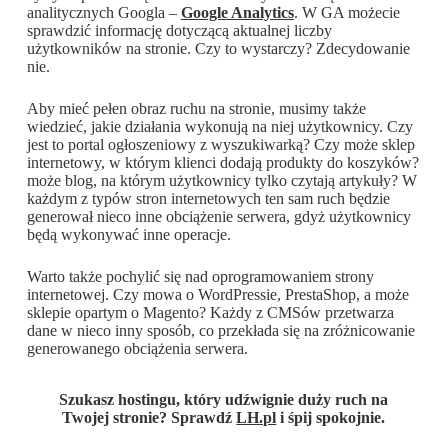
analitycznych Googla –
Google Analytics
. W GA możecie
sprawdzić informację dotyczącą aktualnej liczby
użytkowników na stronie. Czy to wystarczy? Zdecydowanie
nie.
Aby mieć pełen obraz ruchu na stronie, musimy także
wiedzieć, jakie działania wykonują na niej użytkownicy. Czy
jest to portal ogłoszeniowy z wyszukiwarką? Czy może sklep
internetowy, w którym klienci dodają produkty do koszyków?
może blog, na którym użytkownicy tylko czytają artykuły? W
każdym z typów stron internetowych ten sam ruch będzie
generował nieco inne obciążenie serwera, gdyż użytkownicy
będą wykonywać inne operacje.
Warto także pochylić się nad oprogramowaniem strony
internetowej. Czy mowa o WordPressie, PrestaShop, a może
sklepie opartym o Magento? Każdy z CMSów przetwarza
dane w nieco inny sposób, co przekłada się na zróżnicowanie
generowanego obciążenia serwera.
Szukasz hostingu, który udźwignie duży ruch na
Twojej stronie? Sprawdź
LH.pl
i śpij spokojnie.