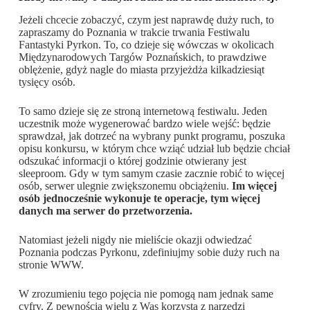
Jeżeli chcecie zobaczyć, czym jest naprawdę duży ruch, to
zapraszamy do Poznania w trakcie trwania Festiwalu
Fantastyki Pyrkon. To, co dzieje się wówczas w okolicach
Międzynarodowych Targów Poznańskich, to prawdziwe
oblężenie, gdyż nagle do miasta przyjeżdża kilkadziesiąt
tysięcy osób.
To samo dzieje się ze stroną internetową festiwalu. Jeden
uczestnik może wygenerować bardzo wiele wejść: będzie
sprawdzał, jak dotrzeć na wybrany punkt programu, poszuka
opisu konkursu, w którym chce wziąć udział lub będzie chciał
odszukać informacji o której godzinie otwierany jest
sleeproom. Gdy w tym samym czasie zacznie robić to więcej
osób, serwer ulegnie zwiększonemu obciążeniu.
Im więcej
osób jednocześnie wykonuje te operacje, tym więcej
danych ma serwer do przetworzenia.
Natomiast jeżeli nigdy nie mieliście okazji odwiedzać
Poznania podczas Pyrkonu, zdefiniujmy sobie duży ruch na
stronie WWW.
W zrozumieniu tego pojęcia nie pomogą nam jednak same
cyfry. Z pewnością wielu z Was korzysta z narzędzi