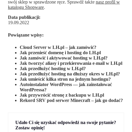
swój sklep w sprawdzone ręce. Sprawdź także
nasz profil w
katalogu Shopware
.
Data publikacji:
19.09.2022
Powiązane wpisy:
Cloud Server w LH.pl – jak zamówić?
Jak przenieść domenę i hosting do LH.pl
Jak zamówić i aktywować hosting w LH.pl?
Jak tworzyć aliasy i przekierowania e-mail w LH.pl
Jak przedłużyć hosting w LH.pl?
Jak przedłużyć hosting na dłuższy okres w LH.pl?
Jak umieścić kilka stron na jednym hostingu?
Autoinstalator WordPress — jak zainstalować
WordPressa?
Jak przywrócić stronę z backupu w LH.pl
Rekord SRV pod serwer Minecraft – jak go dodać?
Udało Ci się uzyskać odpowiedź na swoje pytanie?
Zostaw opinię!