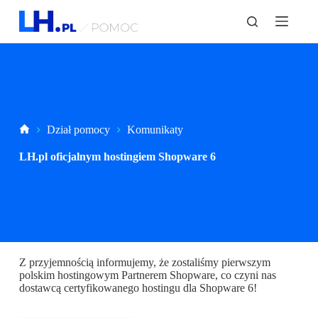
P
r
z
e
j
d
ź
d
o
t
Strona
Dział pomocy
Komunikaty
r
główna
e
LH.pl oficjalnym hostingiem Shopware 6
ś
c
i
Z przyjemnością informujemy, że zostaliśmy pierwszym
polskim hostingowym Partnerem Shopware, co czyni nas
dostawcą certyfikowanego hostingu dla Shopware 6!