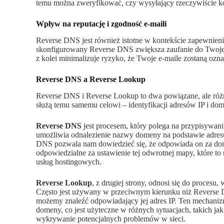
temu można zweryfikować, czy wysyłający rzeczywiście kor
Wpływ na reputację i zgodność e-maili
Reverse DNS jest również istotne w kontekście zapewnieni
skonfigurowany Reverse DNS zwiększa zaufanie do Twojej
z kolei minimalizuje ryzyko, że Twoje e-maile zostaną ozn
Reverse DNS a Reverse Lookup
Reverse DNS i Reverse Lookup to dwa powiązane, ale róż
służą temu samemu celowi – identyfikacji adresów IP i do
Reverse DNS
jest procesem, który polega na przypisywa
umożliwia odnalezienie nazwy domeny na podstawie adresu
DNS pozwala nam dowiedzieć się, że odpowiada on za d
odpowiedzialne za ustawienie tej odwrotnej mapy, które to
usług hostingowych.
Reverse Lookup
, z drugiej strony, odnosi się do proces
Często jest używany w przeciwnym kierunku niż Revers
możemy znaleźć odpowiadający jej adres IP. Ten mechanizm
domeny, co jest użyteczne w różnych sytuacjach, takich jak
wykrywanie potencjalnych problemów w sieci.