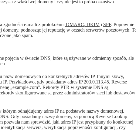
zysta z właściwej domeny i czy nie jest to próba oszustwa.
a zgodności e-maili z protokołami
DMARC, DKIM
i
SPF
. Poprawnie
 domeny, podnosząc jej reputację w oczach serwerów pocztowych. T
aczone jako spam.
ne pojęcia w świecie DNS, które są używane w odmienny sposób, ale
men.
niu nazw domenowych do konkretnych adresów IP. Innymi słowy,
 IP. Przykładowo, gdy posiadamy adres IP 203.0.113.45, Reverse
omenę „example.com”. Rekordy PTR w systemie DNS są
 rekordy skonfigurowane są przez administratorów sieci lub dostawców
u, w którym odnajdujemy adres IP na podstawie nazwy domenowej.
e DNS. Gdy posiadamy nazwę domeny, za pomocą Reverse Lookup
 pozwala nam sprawdzić, jaki adres IP jest przypisany do konkretnej
 identyfikacja serwera, weryfikacja poprawności konfiguracji, czy