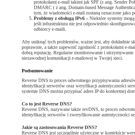
protokołami e-mail takimi jak SPF (z ang. Sender P
DMARC ( z ang. Domain-based Message Authenticat
tym, że wiadomości e-mail zostaną oznaczone jako p
Problemy z obsługą IPv6 –
Niektóre systemy mogą 
jeśli infrastruktura nie jest odpowiednio skonfigur
odbiorcy e-maili.
Aby uniknąć tych problemów, ważne jest, aby dokładnie s
poprawnie, a także zapewnić zgodność z protokołami e-mai
dobrą reputację. Regularne monitorowanie i utrzymywani
niezawodnej komunikacji e-mailowej w Twojej sieci.
Podsumowanie
Reverse DNS to proces odwrotnego przypisywania adresó
identyfikacji serwerów oraz weryfikacji autentyczności 
systemie DNS można przypisać adres IP do konkretnej do
Co to jest Reverse DNS?
Reverse DNS, nazywane także revDNS, to proces odwrot
identyfikację serwerów i zweryfikowanie autentyczności 
Jakie są zastosowania Reverse DNS?
Reverse DNS jest szczególnie użyteczne w kontekście we