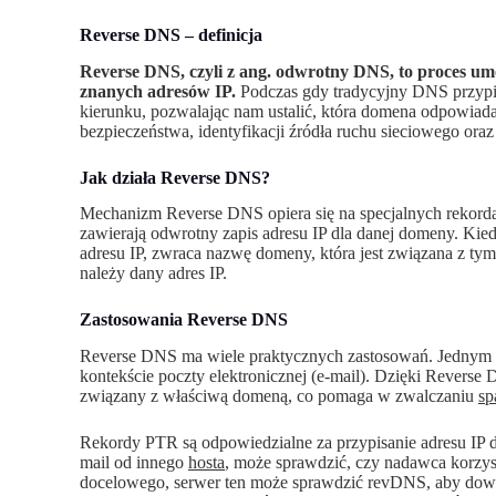
Reverse DNS – definicja
Reverse DNS, czyli z ang. odwrotny DNS, to proces um
znanych adresów IP.
Podczas gdy tradycyjny DNS przypi
kierunku, pozwalając nam ustalić, która domena odpowiada
bezpieczeństwa, identyfikacji źródła ruchu sieciowego oraz
Jak działa Reverse DNS?
Mechanizm Reverse DNS opiera się na specjalnych rekord
zawierają odwrotny zapis adresu IP dla danej domeny. Kie
adresu IP, zwraca nazwę domeny, która jest związana z ty
należy dany adres IP.
Zastosowania Reverse DNS
Reverse DNS ma wiele praktycznych zastosowań. Jednym z
kontekście poczty elektronicznej (e-mail). Dzięki Reverse
związany z właściwą domeną, co pomaga w zwalczaniu
s
Rekordy PTR są odpowiedzialne za przypisanie adresu IP 
mail od innego
hosta
, może sprawdzić, czy nadawca korzys
docelowego, serwer ten może sprawdzić revDNS, aby dowie