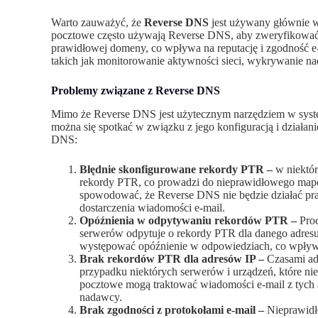
Warto zauważyć, że
Reverse DNS
jest używany głównie w
pocztowe często używają Reverse DNS, aby zweryfikować, 
prawidłowej domeny, co wpływa na reputację i zgodność e-
takich jak monitorowanie aktywności sieci, wykrywanie na
Problemy związane z Reverse DNS
Mimo że Reverse DNS jest użytecznym narzędziem w syste
można się spotkać w związku z jego konfiguracją i działa
DNS:
Błędnie skonfigurowane rekordy PTR –
w niektór
rekordy PTR, co prowadzi do nieprawidłowego map
spowodować, że Reverse DNS nie będzie działać pra
dostarczenia wiadomości e-mail.
Opóźnienia w odpytywaniu rekordów PTR –
Proc
serwerów odpytuje o rekordy PTR dla danego adre
występować opóźnienie w odpowiedziach, co wpływa 
Brak rekordów PTR dla adresów IP –
Czasami adr
przypadku niektórych serwerów i urządzeń, które ni
pocztowe mogą traktować wiadomości e-mail z tych a
nadawcy.
Brak zgodności z protokołami e-mail –
Nieprawidł