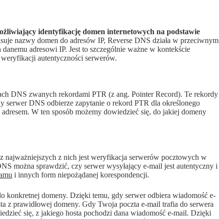
ożliwiający identyfikację domen internetowych na podstawie
suje nazwy domen do adresów IP, Reverse DNS działa w przeciwnym
 danemu adresowi IP. Jest to szczególnie ważne w kontekście
 weryfikacji autentyczności serwerów.
ach DNS zwanych rekordami PTR (z ang. Pointer Record). Te rekordy
dy serwer DNS odbierze zapytanie o rekord PTR dla określonego
m adresem. W ten sposób możemy dowiedzieć się, do jakiej domeny
 najważniejszych z nich jest weryfikacja serwerów pocztowych w
 DNS można sprawdzić, czy serwer wysyłający e-mail jest autentyczny i
pamu
i innych form niepożądanej korespondencji.
do konkretnej domeny. Dzięki temu, gdy serwer odbiera wiadomość e-
ta z prawidłowej domeny. Gdy Twoja poczta e-mail trafia do serwera
dzieć się, z jakiego hosta pochodzi dana wiadomość e-mail. Dzięki