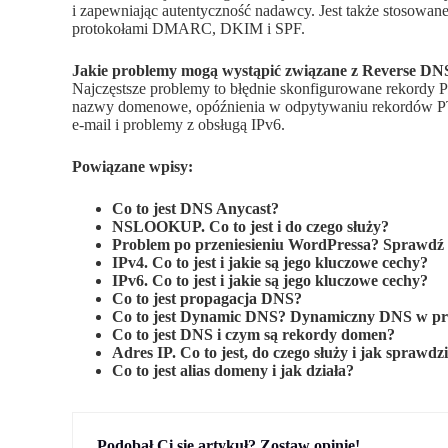
i zapewniając autentyczność nadawcy. Jest także stosowane
protokołami DMARC, DKIM i SPF.
Jakie problemy mogą wystąpić związane z Reverse DN
Najczęstsze problemy to błędnie skonfigurowane rekordy
nazwy domenowe, opóźnienia w odpytywaniu rekordów PTR
e-mail i problemy z obsługą IPv6.
Powiązane wpisy:
Co to jest DNS Anycast?
NSLOOKUP. Co to jest i do czego służy?
Problem po przeniesieniu WordPressa? Sprawdź 
IPv4. Co to jest i jakie są jego kluczowe cechy?
IPv6. Co to jest i jakie są jego kluczowe cechy?
Co to jest propagacja DNS?
Co to jest Dynamic DNS? Dynamiczny DNS w pr
Co to jest DNS i czym są rekordy domen?
Adres IP. Co to jest, do czego służy i jak sprawdz
Co to jest alias domeny i jak działa?
Podobał Ci się artykuł? Zostaw opinię!