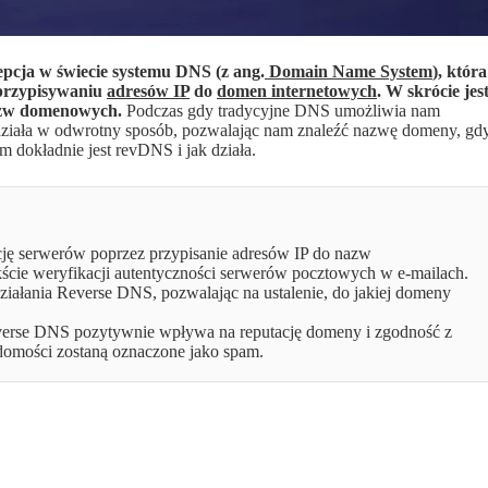
cja w świecie systemu DNS (z ang.
Domain Name System
), która
 przypisywaniu
adresów IP
do
domen internetowych
. W skrócie jes
azw domenowych.
Podczas gdy tradycyjne DNS umożliwia nam
działa w odwrotny sposób, pozwalając nam znaleźć nazwę domeny, gd
m dokładnie jest revDNS i jak działa.
cję serwerów poprzez przypisanie adresów IP do nazw
ście weryfikacji autentyczności serwerów pocztowych w e-mailach.
ałania Reverse DNS, pozwalając na ustalenie, do jakiej domeny
rse DNS pozytywnie wpływa na reputację domeny i zgodność z
adomości zostaną oznaczone jako spam.