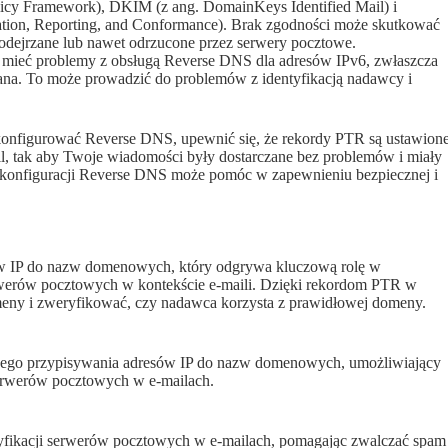
olicy Framework), DKIM (z ang. DomainKeys Identified Mail) i
ion, Reporting, and Conformance). Brak zgodności może skutkować
odejrzane lub nawet odrzucone przez serwery pocztowe.
mieć problemy z obsługą Reverse DNS dla adresów IPv6, zwłaszcza
owana. To może prowadzić do problemów z identyfikacją nadawcy i
konfigurować Reverse DNS, upewnić się, że rekordy PTR są ustawion
l, tak aby Twoje wiadomości były dostarczane bez problemów i miały
e konfiguracji Reverse DNS może pomóc w zapewnieniu bezpiecznej i
w IP do nazw domenowych, który odgrywa kluczową rolę w
serwerów pocztowych w kontekście e-maili. Dzięki rekordom PTR w
meny i zweryfikować, czy nadawca korzysta z prawidłowej domeny.
nego przypisywania adresów IP do nazw domenowych, umożliwiający
serwerów pocztowych w e-mailach.
ryfikacji serwerów pocztowych w e-mailach, pomagając zwalczać spam