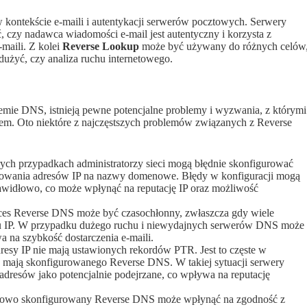
 kontekście e-maili i autentykacji serwerów pocztowych. Serwery
czy nadawca wiadomości e-mail jest autentyczny i korzysta z
maili. Z kolei
Reverse Lookup
może być używany do różnych celów
dużyć, czy analiza ruchu internetowego.
mie DNS, istnieją pewne potencjalne problemy i wyzwania, z którymi
niem. Oto niektóre z najczęstszych problemów związanych z Reverse
ych przypadkach administratorzy sieci mogą błędnie skonfigurować
owania adresów IP na nazwy domenowe. Błędy w konfiguracji mogą
widłowo, co może wpłynąć na reputację IP oraz możliwość
es Reverse DNS może być czasochłonny, zwłaszcza gdy wiele
su IP. W przypadku dużego ruchu i niewydajnych serwerów DNS może
na szybkość dostarczenia e-maili.
esy IP nie mają ustawionych rekordów PTR. Jest to częste w
e mają skonfigurowanego Reverse DNS. W takiej sytuacji serwery
dresów jako potencjalnie podejrzane, co wpływa na reputację
owo skonfigurowany Reverse DNS może wpłynąć na zgodność z