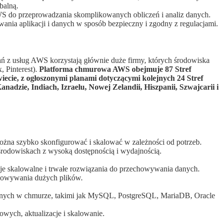
balną.
WS do przeprowadzania skomplikowanych obliczeń i analiz danych.
ania aplikacji i danych w sposób bezpieczny i zgodny z regulacjami.
ń z usług AWS korzystają głównie duże firmy, których środowiska
, Pinterest).
Platforma chmurowa AWS obejmuje 87 Stref
iecie, z ogłoszonymi planami dotyczącymi kolejnych 24 Stref
nadzie, Indiach, Izraelu, Nowej Zelandii, Hiszpanii, Szwajcarii i
ożna szybko skonfigurować i skalować w zależności od potrzeb.
środowiskach z wysoką dostępnością i wydajnością.
je skalowalne i trwałe rozwiązania do przechowywania danych.
chowywania dużych plików.
anych w chmurze, takimi jak MySQL, PostgreSQL, MariaDB, Oracle
wych, aktualizacje i skalowanie.