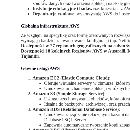
zbiorów danych oraz tworzenia aplikacji na skalę glo
Instytucje edukacyjne i badawcze
: korzystają z A
Organizacje rządowe
: wykorzystują AWS do hostow
Globalna infrastruktura AWS
Ze względu na specyfikę oraz formę oferowanych rozwiąza
wymagają bardziej zaawansowanej konfiguracji (np. Netflix
Dostępności w 27 regionach geograficznych na całym św
Dostępności i 8 kolejnych Regionów AWS w Australii, Ka
Tajlandii.
Główne usługi AWS
Amazon EC2 (Elastic Compute Cloud)
:
Oferuje wirtualne serwery w chmurze, które m
Umożliwia uruchamianie aplikacji w różnych 
Amazon S3 (Simple Storage Service)
:
Usługa przechowywania obiektów, która oferu
Idealna do backupów, archiwizacji oraz prze
Amazon RDS (Relational Database Service)
:
Umożliwia zarządzanie relacyjnymi bazami d
Database i SQL Server.
Zapewnia automatyczne tworzenie kopii zapaso