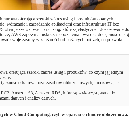
urowa oferująca szeroki zakres usług i produktów opartych na
 wdrażanie i zarządzanie aplikacjami oraz infrastrukturą IT bez
 oferuje szeroki wachlarz usług, które są elastyczne i dostosowane d
kturze, AWS zapewnia niski czas opóźnienia i wysoką dostępność usług
ować swoje zasoby w zależności od bieżących potrzeb, co pozwala na
a oferująca szeroki zakres usług i produktów, co czyni ją jednym
iecie.
tyczność i skalowalność zasobów obliczeniowych, umożliwiając
n EC2, Amazon S3, Amazon RDS, które są wykorzystywane do
zami danych i analizy danych.
nych w Cloud Computing, czyli w oparciu o chmurę obliczeniową.