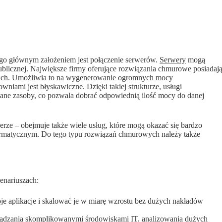
ego głównym założeniem jest połączenie serwerów.
Serwery
mogą
publicznej. Największe firmy oferujące rozwiązania chmurowe posiadaj
cjach. Umożliwia to na wygenerowanie ogromnych mocy
niami jest błyskawiczne. Dzięki takiej strukturze, usługi
ne zasoby, co pozwala dobrać odpowiednią ilość mocy do danej
werze – obejmuje także wiele usług, które mogą okazać się bardzo
ormatycznym. Do tego typu rozwiązań chmurowych należy także
enariuszach:
e aplikacje i skalować je w miarę wzrostu bez dużych nakładów
ądzania skomplikowanymi środowiskami IT, analizowania dużych