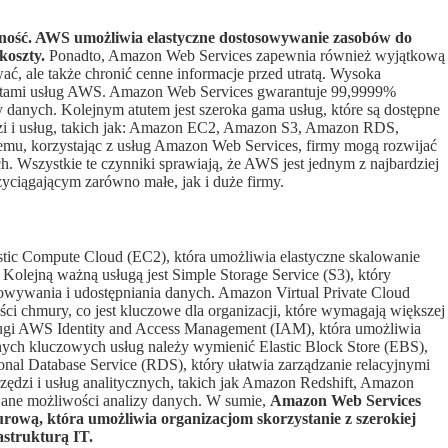
alność. AWS umożliwia elastyczne dostosowywanie zasobów do
koszty.
Ponadto, Amazon Web Services zapewnia również wyjątkową
ać, ale także chronić cenne informacje przed utratą. Wysoka
letami usług AWS. Amazon Web Services gwarantuje 99,9999%
y danych. Kolejnym atutem jest szeroka gama usług, które są dostępne
dzi i usług, takich jak: Amazon EC2, Amazon S3, Amazon RDS,
emu, korzystając z usług Amazon Web Services, firmy mogą rozwijać
. Wszystkie te czynniki sprawiają, że AWS jest jednym z najbardziej
ciągającym zarówno małe, jak i duże firmy.
stic Compute Cloud (EC2), która umożliwia elastyczne skalowanie
Kolejną ważną usługą jest Simple Storage Service (S3), który
wywania i udostępniania danych. Amazon Virtual Private Cloud
ci chmury, co jest kluczowe dla organizacji, które wymagają większej
sługi AWS Identity and Access Management (IAM), która umożliwia
ych kluczowych usług należy wymienić Elastic Block Store (EBS),
ional Database Service (RDS), który ułatwia zarządzanie relacyjnymi
ędzi i usług analitycznych, takich jak Amazon Redshift, Amazon
ane możliwości analizy danych. W sumie,
Amazon Web Services
ową, która umożliwia organizacjom skorzystanie z szerokiej
astrukturą IT.