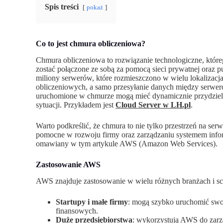
Spis treści
pokaż
Co to jest chmura obliczeniowa?
Chmura obliczeniowa to rozwiązanie technologiczne, któr
zostać połączone ze sobą za pomocą sieci prywatnej oraz 
miliony serwerów, które rozmieszczono w wielu lokaliza
obliczeniowych, a samo przesyłanie danych między serwerow
uruchomione w chmurze mogą mieć dynamicznie przydziela
sytuacji. Przykładem jest
Cloud Server w LH.pl
.
Warto podkreślić, że chmura to nie tylko przestrzeń na ser
pomocne w rozwoju firmy oraz zarządzaniu systemem inf
omawiany w tym artykule AWS (Amazon Web Services).
Zastosowanie AWS
AWS znajduje zastosowanie w wielu różnych branżach i sc
Startupy i małe firmy
: mogą szybko uruchomić swoj
finansowych.
Duże przedsiębiorstwa
: wykorzystują AWS do zarz