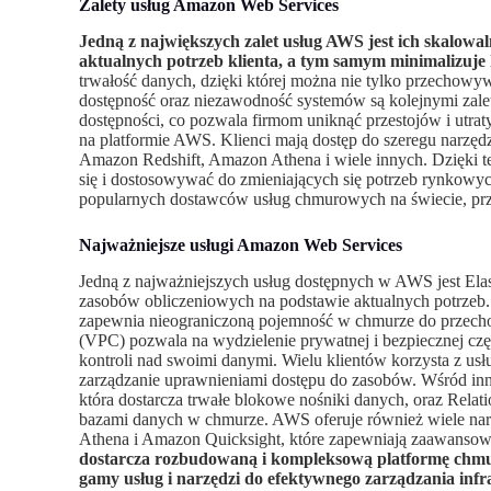
Zalety usług Amazon Web Services
Jedną z największych zalet usług AWS jest ich skalow
aktualnych potrzeb klienta, a tym samym minimalizuje 
trwałość danych, dzięki której można nie tylko przechowyw
dostępność oraz niezawodność systemów są kolejnymi za
dostępności, co pozwala firmom uniknąć przestojów i utrat
na platformie AWS. Klienci mają dostęp do szeregu narzę
Amazon Redshift, Amazon Athena i wiele innych. Dzięki t
się i dostosowywać do zmieniających się potrzeb rynkowych
popularnych dostawców usług chmurowych na świecie, przy
Najważniejsze usługi Amazon Web Services
Jedną z najważniejszych usług dostępnych w AWS jest Ela
zasobów obliczeniowych na podstawie aktualnych potrzeb. 
zapewnia nieograniczoną pojemność w chmurze do przecho
(VPC) pozwala na wydzielenie prywatnej i bezpiecznej częś
kontroli nad swoimi danymi. Wielu klientów korzysta z u
zarządzanie uprawnieniami dostępu do zasobów. Wśród inn
która dostarcza trwałe blokowe nośniki danych, oraz Relat
bazami danych w chmurze. AWS oferuje również wiele narz
Athena i Amazon Quicksight, które zapewniają zaawansow
dostarcza rozbudowaną i kompleksową platformę chmur
gamy usług i narzędzi do efektywnego zarządzania infr