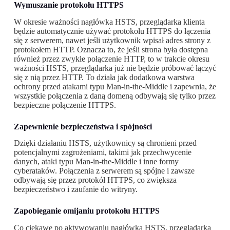
Wymuszanie protokołu HTTPS
W okresie ważności nagłówka HSTS, przeglądarka klienta
będzie automatycznie używać protokołu HTTPS do łączenia
się z serwerem, nawet jeśli użytkownik wpisał adres strony z
protokołem HTTP. Oznacza to, że jeśli strona była dostępna
również przez zwykłe połączenie HTTP, to w trakcie okresu
ważności HSTS, przeglądarka już nie będzie próbować łączyć
się z nią przez HTTP. To działa jak dodatkowa warstwa
ochrony przed atakami typu Man-in-the-Middle i zapewnia, że
wszystkie połączenia z daną domeną odbywają się tylko przez
bezpieczne połączenie HTTPS.
Zapewnienie bezpieczeństwa i spójności
Dzięki działaniu HSTS, użytkownicy są chronieni przed
potencjalnymi zagrożeniami, takimi jak przechwycenie
danych, ataki typu Man-in-the-Middle i inne formy
cyberataków. Połączenia z serwerem są spójne i zawsze
odbywają się przez protokół HTTPS, co zwiększa
bezpieczeństwo i zaufanie do witryny.
Zapobieganie omijaniu protokołu HTTPS
Co ciekawe po aktywowaniu nagłówka HSTS, przeglądarka