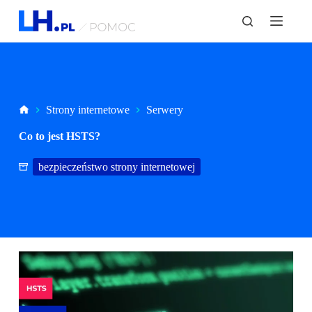
P
r
z
e
j
d
ź
d
Strona
Strony internetowe
Serwery
o
główna
t
Co to jest HSTS?
r
e
ś
bezpieczeństwo strony internetowej
c
i