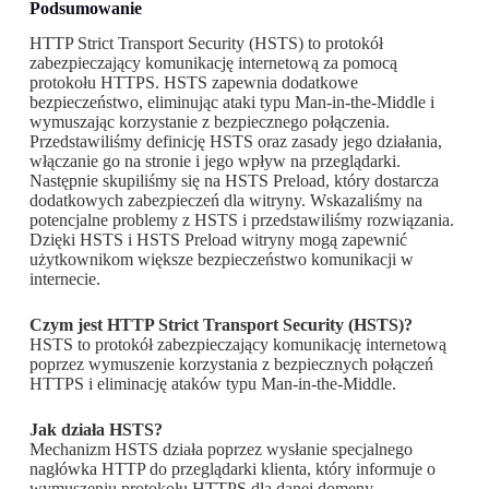
Podsumowanie
HTTP Strict Transport Security (HSTS) to protokół
zabezpieczający komunikację internetową za pomocą
protokołu HTTPS. HSTS zapewnia dodatkowe
bezpieczeństwo, eliminując ataki typu Man-in-the-Middle i
wymuszając korzystanie z bezpiecznego połączenia.
Przedstawiliśmy definicję HSTS oraz zasady jego działania,
włączanie go na stronie i jego wpływ na przeglądarki.
Następnie skupiliśmy się na HSTS Preload, który dostarcza
dodatkowych zabezpieczeń dla witryny. Wskazaliśmy na
potencjalne problemy z HSTS i przedstawiliśmy rozwiązania.
Dzięki HSTS i HSTS Preload witryny mogą zapewnić
użytkownikom większe bezpieczeństwo komunikacji w
internecie.
Czym jest HTTP Strict Transport Security (HSTS)?
HSTS to protokół zabezpieczający komunikację internetową
poprzez wymuszenie korzystania z bezpiecznych połączeń
HTTPS i eliminację ataków typu Man-in-the-Middle.
Jak działa HSTS?
Mechanizm HSTS działa poprzez wysłanie specjalnego
nagłówka HTTP do przeglądarki klienta, który informuje o
wymuszeniu protokołu HTTPS dla danej domeny.