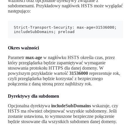
ważności oraz opcjonalne dyrektywy związane z
subdomenami. Przykładowy nagłówek HSTS może wyglądać
następująco:
Strict-Transport-Security: max-age=31536000; 
includeSubDomains; preload
Okres ważności
Parametr
max-age
w nagłówku HSTS określa czas, przez
który przeglądarka będzie zapamiętywać wymaganie
stosowania protokołu HTTPS dla danej domeny. W
powyższym przykładzie wartość
31536000
reprezentuje rok,
czyli przeglądarka będzie korzystać z bezpiecznego
połączenia z daną stroną przez najbliższy rok.
Dyrektywy dla subdomen
Opcjonalna dyrektywa
includeSubDomains
wskazuje, czy
HSTS ma również obejmować wszystkie subdomeny. Jeśli
zostanie ustawiona, to wymuszone bezpieczne połączenie
będzie stosowane dla wszystkich subdomen danej domeny.