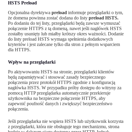
HSTS Preload
Opcjonalna dyrektywa
preload
informuje przeglądarki o tym,
że domena powinna zostać dodana do listy
preload HSTS.
Po dodaniu do tej listy, przeglądarki będą zawsze wymuszać
połączenie HTTPS z tą domeną, nawet jeśli nagłówek HSTS
zostałby usunięty lub miałby krótszy okres ważności. Dodanie
do listy preload HSTS wymaga spełnienia dodatkowych
kryteriów i jest zalecane tylko dla stron z pełnym wsparciem
dla HTTPS.
Wpływ na przeglądarki
Po aktywowaniu HSTS na stronie, przeglądarki klientów
będą zapamiętywać i stosować zasady bezpiecznego
połączenia przez protokół HTTPS zgodnie z konfiguracją
nagłówka HSTS. W przypadku próby dostępu do witryny za
pomocą HTTP przeglądarka automatycznie przekieruje
użytkownika na bezpieczne połączenie HTTPS, aby
zapewnić poufność danych i zwiększyć bezpieczeństwo
połączenia.
Jeśli przeglądarka nie wspiera HSTS lub użytkownik korzysta
z przeglądarki, która nie obsługuje tego mechanizmu, strona
będzie w dalszym ciągu dostępna przez HTTP. Jednak