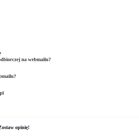
?
odbiorczej na webmailu?
ebmailu?
pl
Zostaw opinię!