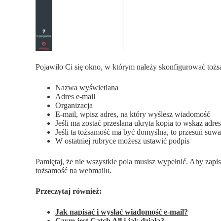
Pojawiło Ci się okno, w którym należy skonfigurować tożs
Nazwa wyświetlana
Adres e-mail
Organizacja
E-mail, wpisz adres, na który wyślesz wiadomość
Jeśli ma zostać przesłana ukryta kopia to wskaż adre
Jeśli ta tożsamość ma być domyślna, to przesuń suw
W ostatniej rubryce możesz ustawić podpis
Pamiętaj, że nie wszystkie pola musisz wypełnić. Aby zapi
tożsamość na webmailu.
Przeczytaj również:
Jak napisać i wysłać wiadomość e-mail?
Czym jest Catch All i jak działa?