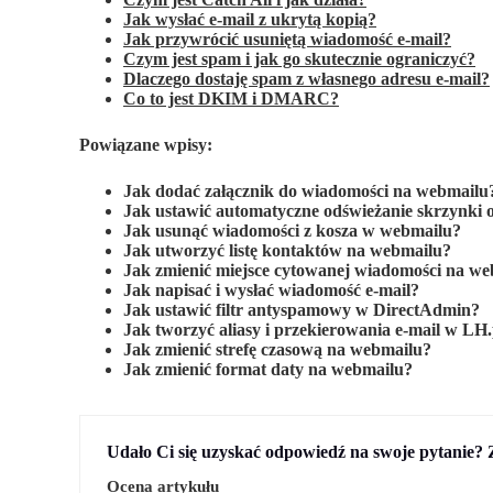
Jak wysłać e-mail z ukrytą kopią?
Jak przywrócić usuniętą wiadomość e-mail?
Czym jest spam i jak go skutecznie ograniczyć?
Dlaczego dostaję spam z własnego adresu e-mail?
Co to jest DKIM i DMARC?
Powiązane wpisy:
Jak dodać załącznik do wiadomości na webmailu
Jak ustawić automatyczne odświeżanie skrzynki 
Jak usunąć wiadomości z kosza w webmailu?
Jak utworzyć listę kontaktów na webmailu?
Jak zmienić miejsce cytowanej wiadomości na w
Jak napisać i wysłać wiadomość e-mail?
Jak ustawić filtr antyspamowy w DirectAdmin?
Jak tworzyć aliasy i przekierowania e-mail w LH.
Jak zmienić strefę czasową na webmailu?
Jak zmienić format daty na webmailu?
Udało Ci się uzyskać odpowiedź na swoje pytanie? 
Ocena artykułu