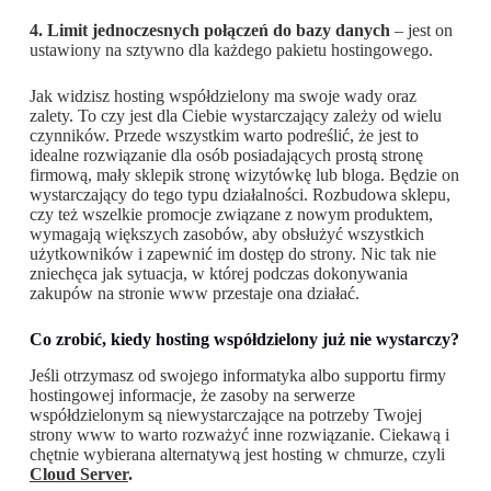
4. Limit jednoczesnych połączeń do bazy danych
– jest on
ustawiony na sztywno dla każdego pakietu hostingowego.
Jak widzisz hosting współdzielony ma swoje wady oraz
zalety. To czy jest dla Ciebie wystarczający zależy od wielu
czynników. Przede wszystkim warto podreślić, że jest to
idealne rozwiązanie dla osób posiadających prostą stronę
firmową, mały sklepik stronę wizytówkę lub bloga. Będzie on
wystarczający do tego typu działalności. Rozbudowa sklepu,
czy też wszelkie promocje związane z nowym produktem,
wymagają większych zasobów, aby obsłużyć wszystkich
użytkowników i zapewnić im dostęp do strony. Nic tak nie
zniechęca jak sytuacja, w której podczas dokonywania
zakupów na stronie www przestaje ona działać.
Co zrobić, kiedy hosting współdzielony już nie wystarczy?
Jeśli otrzymasz od swojego informatyka albo supportu firmy
hostingowej informacje, że zasoby na serwerze
współdzielonym są niewystarczające na potrzeby Twojej
strony www to warto rozważyć inne rozwiązanie. Ciekawą i
chętnie wybierana alternatywą jest hosting w chmurze, czyli
Cloud Server
.