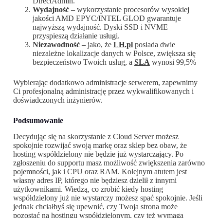
DirectAdmin.
Wydajność
– wykorzystanie procesorów wysokiej
jakości AMD EPYC/INTEL GLOD gwarantuje
najwyższą wydajność. Dyski SSD i NVME
przyspieszą działanie usługi.
Niezawodność
– jako, że
LH.pl
posiada dwie
niezależne lokalizacje danych w Polsce, zwiększa się
bezpieczeństwo Twoich usług, a
SLA
wynosi 99,5%
Wybierając dodatkowo administracje serwerem, zapewnimy
Ci profesjonalną administrację przez wykwalifikowanych i
doświadczonych inżynierów.
Podsumowanie
Decydując się na skorzystanie z Cloud Server możesz
spokojnie rozwijać swoją markę oraz sklep bez obaw, że
hosting współdzielony nie będzie już wystarczający. Po
zgłoszeniu do supportu masz możliwość zwiększenia zarówno
pojemności, jak i CPU oraz RAM. Kolejnym atutem jest
własny adres IP, którego nie będziesz dzielił z innymi
użytkownikami. Wiedzą, co zrobić kiedy hosting
współdzielony już nie wystarczy możesz spać spokojnie. Jeśli
jednak chciałbyś się upewnić, czy Twoja strona może
pozostać na hostingu współdzielonym, czy też wymaga