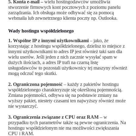
5. Konta e-mail –
wielu hostingodawców umożliwia
stworzenie firmowych kont pocztowych z poziomu panelu
zarządzania. Ich obsługa może odbywać się za pomocą
webmaila lub zewnetrznego klienta poczty np. Outlooka.
Wady hostingu współdzielonego
1. Wspólne IP z innymi użytkownikami
– jako, że
korzystając z hostingu współdzielonego, dzielisz to miejsce z
innymi użytkownikami to adres IP jest również taki sam dla
wielu userów. Jeśli jeden z nich zacznie wysyłać spam w
dużych ilościach, a adres IP trafi na czarną listę
usługodawców to pozostali użytkownicy tej maszyny również
mogą odczuć tego skutki.
2. Ograniczona pojemność
– każdy z pakietów hostingu
współdzielonego charakteryzuje się określoną pojemnością.
Zmiana pojemności, odbywa się na podstawie zmiany na
wyższy pakiet, niestety czasami ten najwyższy również może
nie wystarczyć.
3. Ograniczenia związane z CPU oraz RAM
– w
przypadku tych parametrów także są pewne ograniczenia. Na
hostingu współdzielonym nie ma możliwości zwiększania
CPU i RAM.