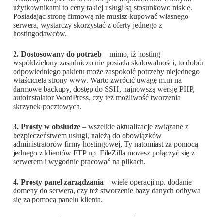
użytkownikami to ceny takiej usługi są stosunkowo niskie.
Posiadając stronę firmową nie musisz kupować własnego
serwera, wystarczy skorzystać z oferty jednego z
hostingodawców.
2. Dostosowany do potrzeb
– mimo, iż hosting
współdzielony zasadniczo nie posiada skalowalności, to dobór
odpowiedniego pakietu może zaspokoić potrzeby niejednego
właściciela strony www. Warto zwrócić uwagę m.in na
darmowe backupy, dostęp do SSH, najnowszą wersję PHP,
autoinstalator WordPress, czy też możliwość tworzenia
skrzynek pocztowych.
3. Prosty w obsłudze
– wszelkie aktualizacje związane z
bezpieczeństwem usługi, należą do obowiązków
administratorów firmy hostingowej, Ty natomiast za pomocą
jednego z klientów FTP np. FileZilla możesz połączyć się z
serwerem i wygodnie pracować na plikach.
4. Prosty panel zarządzania
– wiele operacji np. dodanie
domeny
do serwera, czy też stworzenie bazy danych odbywa
się za pomocą panelu klienta.