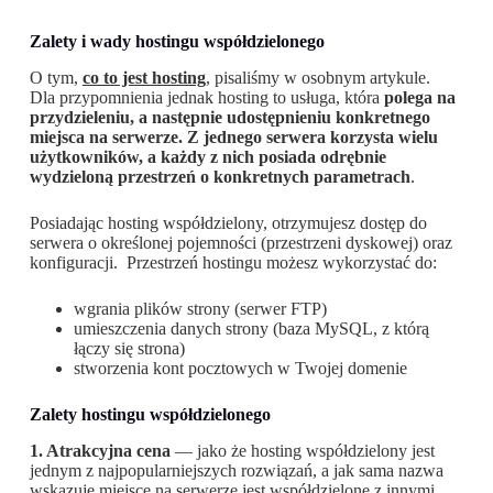
Zalety i wady hostingu współdzielonego
O tym,
co to jest hosting
, pisaliśmy w osobnym artykule.
Dla przypomnienia jednak hosting to usługa, która
polega na
przydzieleniu, a następnie udostępnieniu konkretnego
miejsca na serwerze. Z jednego serwera korzysta wielu
użytkowników, a każdy z nich posiada odrębnie
wydzieloną przestrzeń o konkretnych parametrach
.
Posiadając hosting współdzielony, otrzymujesz dostęp do
serwera o określonej pojemności (przestrzeni dyskowej) oraz
konfiguracji. Przestrzeń hostingu możesz wykorzystać do:
wgrania plików strony (serwer FTP)
umieszczenia danych strony (baza MySQL, z którą
łączy się strona)
stworzenia kont pocztowych w Twojej domenie
Zalety hostingu współdzielonego
1. Atrakcyjna cena
—
jako że hosting współdzielony jest
jednym z najpopularniejszych rozwiązań, a jak sama nazwa
wskazuje miejsce na serwerze jest współdzielone z innymi