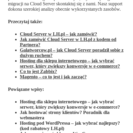
migracji na Cloud Server skontaktuj się z nami. Nasz support
dokona szerokiej analizy obecnie wykorzystanych zasobów.
Przeczytaj także:
Cloud Server w LH.pl – jak zamówić?
Jak zamówić Cloud Server w LH.pl z kodem od
Partnera?
Galatworcow.pl – jak Cloud Server poradził sobie z
dużym ruchem?
Hosting dla sklepu internetowego – jak wybrać
serwer, który zwiększy konwersje w e-commerce?
Co to jest Zabbix?
Magento – co to jest i jak zacząć?
Powiązane wpisy:
Hosting dla sklepu internetowego – jak wybrać
serwer, który zwiększy konwersje w e-commerce?
Jak hostować strony klientów? Poradnik dla
webmastera
Hosting pod WordPressa – jak wybrać najlepszy?
(kod rabatowy LH.pl)