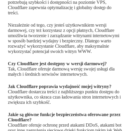
potrzebują szybkości i dostępności na poziomie VPS,
Cloudflare zapewnia optymalizację i globalny dostęp do
treści.
Niezależnie od tego, czy jesteś użytkownikiem wersji
darmowej, czy też korzystasz z opcji płatnych, Cloudflare
umożliwia tworzenie i zarządzanie witrynami internetowymi
w sposób bardziej wydajny i bezpieczny. Dlatego warto
rozważyć wykorzystanie Cloudflare, aby maksymalnie
wykorzystać potencjał swoich witryn WWW.
Czy Cloudflare jest dostępny w wersji darmowej?
Tak, Cloudflare oferuje darmową wersję swojej usługi dla
małych i średnich serwisów internetowych.
Jak Cloudflare poprawia wydajność mojej witryny?
Cloudflare dostarcza treści z najbliższego punktu dostępu do
użytkownika, co skraca czas ładowania stron internetowych i
zwiększa ich szybkość.
Jakie są główne funkcje bezpieczeństwa oferowane przez
Cloudflare?
Cloudflare oferuje ochronę przed atakami DDoS, atakami bot
oraz inne zagrożenia sieciowe dzięki funkcjom takim jak Web