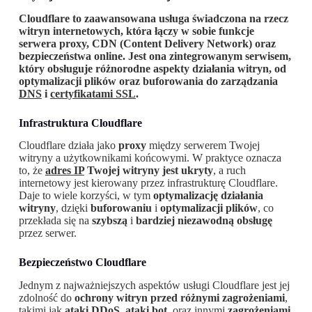
Cloudflare to zaawansowana usługa świadczona na rzecz
witryn internetowych, która łączy w sobie funkcje
serwera proxy, CDN (Content Delivery Network) oraz
bezpieczeństwa online. Jest ona zintegrowanym serwisem,
który obsługuje różnorodne aspekty działania witryn, od
optymalizacji plików oraz buforowania do zarządzania
DNS
i
certyfikatami SSL
.
Infrastruktura Cloudflare
Cloudflare działa jako
proxy
między serwerem Twojej
witryny a użytkownikami końcowymi. W praktyce oznacza
to, że
adres
IP
Twojej witryny
jest ukryty
, a ruch
internetowy jest kierowany przez infrastrukturę Cloudflare.
Daje to wiele korzyści, w tym
optymalizację działania
witryny
, dzięki
buforowaniu
i
optymalizacji plików
, co
przekłada się na
szybszą
i
bardziej niezawodną obsługę
przez serwer.
Bezpieczeństwo Cloudflare
Jednym z najważniejszych aspektów usługi Cloudflare jest jej
zdolność do
ochrony witryn przed różnymi zagrożeniami
,
takimi jak
ataki DDoS
,
ataki bot
, oraz innymi
zagrożeniami