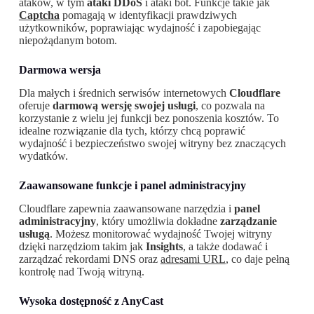
ataków, w tym
ataki DDoS
i ataki bot. Funkcje takie jak
Captcha
pomagają w identyfikacji prawdziwych
użytkowników, poprawiając wydajność i zapobiegając
niepożądanym botom.
Darmowa wersja
Dla małych i średnich serwisów internetowych
Cloudflare
oferuje
darmową wersję swojej usługi
, co pozwala na
korzystanie z wielu jej funkcji bez ponoszenia kosztów. To
idealne rozwiązanie dla tych, którzy chcą poprawić
wydajność i bezpieczeństwo swojej witryny bez znaczących
wydatków.
Zaawansowane funkcje i panel administracyjny
Cloudflare zapewnia zaawansowane narzędzia i
panel
administracyjny
, który umożliwia dokładne
zarządzanie
usługą
. Możesz monitorować wydajność Twojej witryny
dzięki narzędziom takim jak
Insights
, a także dodawać i
zarządzać rekordami DNS oraz
adresami URL
, co daje pełną
kontrolę nad Twoją witryną.
Wysoka dostępność z AnyCast