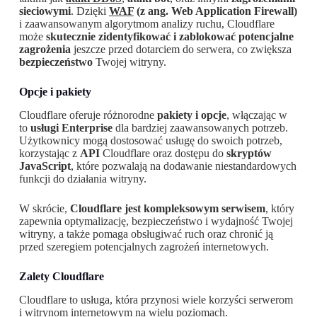
sieciowymi
. Dzięki
WAF
(z ang. Web Application Firewall)
i zaawansowanym algorytmom analizy ruchu, Cloudflare
może
skutecznie zidentyfikować i zablokować potencjalne
zagrożenia
jeszcze przed dotarciem do serwera, co zwiększa
bezpieczeństwo
Twojej witryny.
Opcje i pakiety
Cloudflare oferuje różnorodne
pakiety i opcje
, włączając w
to
usługi Enterprise
dla bardziej zaawansowanych potrzeb.
Użytkownicy mogą dostosować usługę do swoich potrzeb,
korzystając z
API
Cloudflare oraz dostępu do
skryptów
JavaScript
, które pozwalają na dodawanie niestandardowych
funkcji do działania witryny.
W skrócie,
Cloudflare jest kompleksowym serwisem
, który
zapewnia optymalizację, bezpieczeństwo i wydajność Twojej
witryny, a także pomaga obsługiwać ruch oraz chronić ją
przed szeregiem potencjalnych zagrożeń internetowych.
Zalety
Cloudflare
Cloudflare to usługa, która przynosi wiele korzyści serwerom
i witrynom internetowym na wielu poziomach.